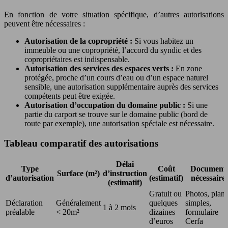
En fonction de votre situation spécifique, d’autres autorisations
peuvent être nécessaires :
Autorisation de la copropriété :
Si vous habitez un
immeuble ou une copropriété, l’accord du syndic et des
copropriétaires est indispensable.
Autorisation des services des espaces verts :
En zone
protégée, proche d’un cours d’eau ou d’un espace naturel
sensible, une autorisation supplémentaire auprès des services
compétents peut être exigée.
Autorisation d’occupation du domaine public :
Si une
partie du carport se trouve sur le domaine public (bord de
route par exemple), une autorisation spéciale est nécessaire.
Tableau comparatif des autorisations
Délai
Type
Coût
Document
Surface (m²)
d’instruction
d’autorisation
(estimatif)
nécessaire
(estimatif)
Gratuit ou
Photos, plans
Déclaration
Généralement
quelques
simples,
1 à 2 mois
préalable
< 20m²
dizaines
formulaire
d’euros
Cerfa