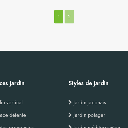
1
2
ces jardin
Styles de jardin
in vertical
Jardin japonais
ace détente
Jardin potager
ntes grimpantes
Jardin méditerranéen