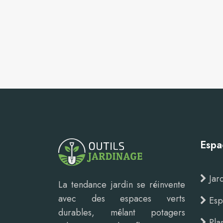
Espa
Jard
La tendance jardin se réinvente
avec des espaces verts
Esp
durables, mêlant potagers
Pla