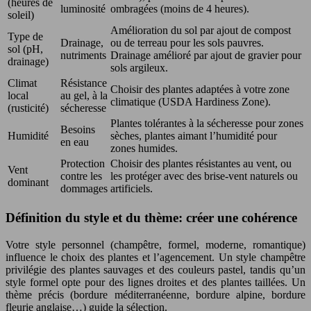
(heures de
luminosité
ombragées (moins de 4 heures).
soleil)
Amélioration du sol par ajout de compost
Type de
Drainage,
ou de terreau pour les sols pauvres.
sol (pH,
nutriments
Drainage amélioré par ajout de gravier pour
drainage)
sols argileux.
Climat
Résistance
Choisir des plantes adaptées à votre zone
local
au gel, à la
climatique (USDA Hardiness Zone).
(rusticité)
sécheresse
Plantes tolérantes à la sécheresse pour zones
Besoins
Humidité
sèches, plantes aimant l’humidité pour
en eau
zones humides.
Protection
Choisir des plantes résistantes au vent, ou
Vent
contre les
les protéger avec des brise-vent naturels ou
dominant
dommages
artificiels.
Définition du style et du thème: créer une cohérence
Votre style personnel (champêtre, formel, moderne, romantique)
influence le choix des plantes et l’agencement. Un style champêtre
privilégie des plantes sauvages et des couleurs pastel, tandis qu’un
style formel opte pour des lignes droites et des plantes taillées. Un
thème précis (bordure méditerranéenne, bordure alpine, bordure
fleurie anglaise…) guide la sélection.