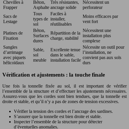
Chevilles à
Béton,
Très résistantes,
Nécessitent un
Frapper
Asphalte
ancrage solide
perforateur
Tous
Faciles à
Sacs de
Moins efficaces par
types de
installer,
Lestage
vent fort
sol
réutilisables
Béton,
Nécessitent une
Platines de
Répartition de la
Surfaces
installation plus
Fixation
charge, stabilité
dures
complexe
Sangles
Nécessite un outil pour
Sable,
Excellente tenue
d’arrimage
l’installation, ne
sol
dans le sable,
avec piquets
convient pas aux sols
meuble
installation facile
hélicoïdaux
durs
Vérification et ajustements : la touche finale
Une fois la tonnelle fixée au sol, il est important de vérifier
l’ensemble de la structure et d’effectuer les ajustements nécessaires.
Assurez-vous que les cordes sont bien tendues, que la tonnelle est
droite et stable, et qu’il n’y a pas de zones de tension excessives.
Vérifier la tension des cordes et l’ancrage des sardines.
S’assurer que la tonnelle est bien droite et stable.
Inspecter l’ensemble de la structure pour détecter
d’éventuelles anomalies.