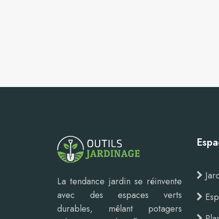
Espa
Jard
La tendance jardin se réinvente
avec des espaces verts
Esp
durables, mêlant potagers
Pla