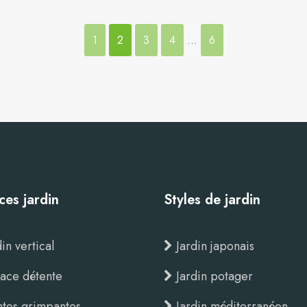
1
2
3
4
…
6
ces jardin
Styles de jardin
in vertical
Jardin japonais
ace détente
Jardin potager
ntes grimpantes
Jardin méditerranéen